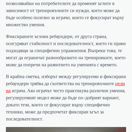
позволявайки на потребителите да променят ъглите в
зависимост от тренировъчните си нужди, което може да
бъде особено полезно за играчи, които се фокусират върху
множество умения.
Фиксираните ъглови ребаундери, от друга страна,
осигуряват стабилност и последователност, което ги прави
подходящи за специфични упражнения. Въпреки това, те
могат да ограничат разнообразието на тренировките, което
може да попречи на развитието на уменията с времето.
В крайна сметка, изборът между регулируеми и фиксирани
ребаундери трябва да съответства на тренировъчните
цели
на
играча. Ако играчът често практикува различни умения,
регулируемият модел може да бъде по-добрият вариант,
докато тези, които се фокусират върху специфични
техники, може да предпочетат фиксиран ъгъл за
последователност.