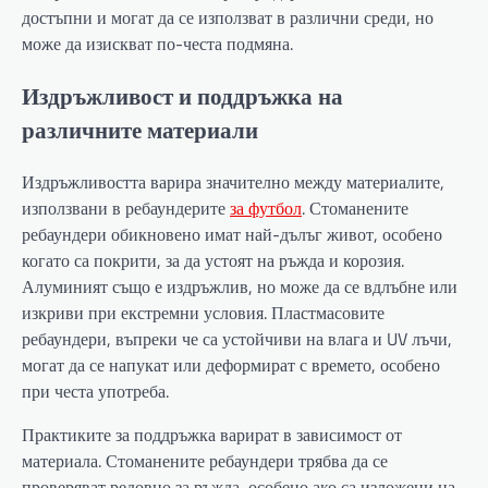
достъпни и могат да се използват в различни среди, но
може да изискват по-честа подмяна.
Издръжливост и поддръжка на
различните материали
Издръжливостта варира значително между материалите,
използвани в ребаундерите
за футбол
. Стоманените
ребаундери обикновено имат най-дълъг живот, особено
когато са покрити, за да устоят на ръжда и корозия.
Алуминият също е издръжлив, но може да се вдлъбне или
изкриви при екстремни условия. Пластмасовите
ребаундери, въпреки че са устойчиви на влага и UV лъчи,
могат да се напукат или деформират с времето, особено
при честа употреба.
Практиките за поддръжка варират в зависимост от
материала. Стоманените ребаундери трябва да се
проверяват редовно за ръжда, особено ако са изложени на