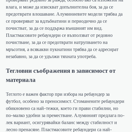
влага, и може да изискват допълнителна боя, за да се
предотврати влошаване. Алуминиевите модели трябва да
се проверяват за вдлъбнатини и периодично да се
почистват, за да се поддържа външният им вид.
Пластмасовите ребаундери се възползват от редовно
почистване, за да се предотврати натрупването на
мръсотия, а всякакви пукнатини трябва да се адресират
незабавно, за да се удължи тяхната употреба.
Тегловни съображения в зависимост от
материала
Теглото е важен фактор при избора на ребаундер за
футбол, особено за преносимост. Стоманените ребаундери
обикновено са най-тежки, което ги прави стабилни, но
по-малко удобни за преместване. Алуминият предлага по-
лек вариант, осигурявайки баланс между стабилност и
лесно пренасяне. Пластмасовите ребаундери са най-