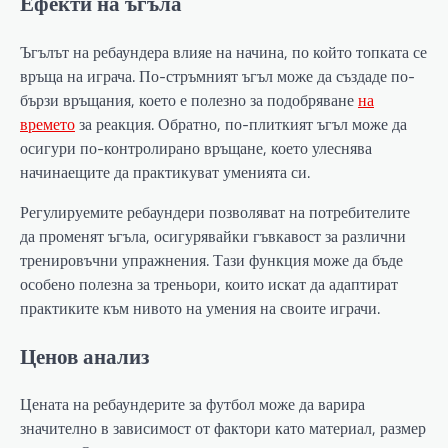
Ефекти на ъгъла
Ъгълът на ребаундера влияе на начина, по който топката се
връща на играча. По-стръмният ъгъл може да създаде по-
бързи връщания, което е полезно за подобряване
на
времето
за реакция. Обратно, по-плиткият ъгъл може да
осигури по-контролирано връщане, което улеснява
начинаещите да практикуват уменията си.
Регулируемите ребаундери позволяват на потребителите
да променят ъгъла, осигурявайки гъвкавост за различни
тренировъчни упражнения. Тази функция може да бъде
особено полезна за треньори, които искат да адаптират
практиките към нивото на умения на своите играчи.
Ценов анализ
Цената на ребаундерите за футбол може да варира
значително в зависимост от фактори като материал, размер