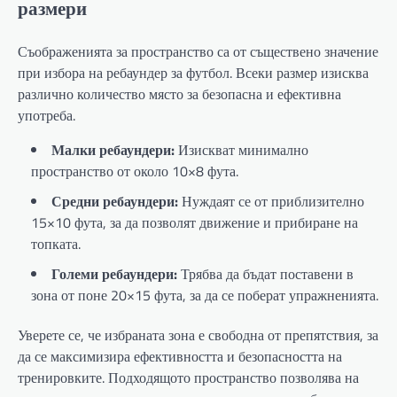
размери
Съображенията за пространство са от съществено значение
при избора на ребаундер за футбол. Всеки размер изисква
различно количество място за безопасна и ефективна
употреба.
Малки ребаундери:
Изискват минимално
пространство от около 10×8 фута.
Средни ребаундери:
Нуждаят се от приблизително
15×10 фута, за да позволят движение и прибиране на
топката.
Големи ребаундери:
Трябва да бъдат поставени в
зона от поне 20×15 фута, за да се поберат упражненията.
Уверете се, че избраната зона е свободна от препятствия, за
да се максимизира ефективността и безопасността на
тренировките. Подходящото пространство позволява на