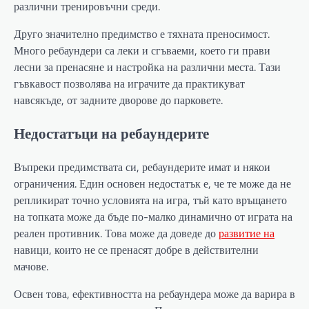
различни тренировъчни среди.
Друго значително предимство е тяхната преносимост.
Много ребаундери са леки и сгъваеми, което ги прави
лесни за пренасяне и настройка на различни места. Тази
гъвкавост позволява на играчите да практикуват
навсякъде, от задните дворове до парковете.
Недостатъци на ребаундерите
Въпреки предимствата си, ребаундерите имат и някои
ограничения. Един основен недостатък е, че те може да не
репликират точно условията на игра, тъй като връщането
на топката може да бъде по-малко динамично от играта на
реален противник. Това може да доведе до
развитие на
навици, които не се пренасят добре в действителни
мачове.
Освен това, ефективността на ребаундера може да варира в