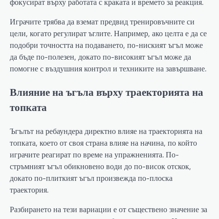
фокусират върху работата с краката и времето за реакция.
Играчите трябва да вземат предвид тренировъчните си
цели, когато регулират ъглите. Например, ако целта е да се
подобри точността на подаването, по-ниският ъгъл може
да бъде по-полезен, докато по-високият ъгъл може да
помогне с въздушния контрол и техниките на завършване.
Влияние на ъгъла върху траекторията на
топката
Ъгълът на ребаундера директно влияе на траекторията на
топката, което от своя страна влияе на начина, по който
играчите реагират по време на упражненията. По-
стръмният ъгъл обикновено води до по-висок отскок,
докато по-плиткият ъгъл произвежда по-плоска
траектория.
Разбирането на тези вариации е от съществено значение за