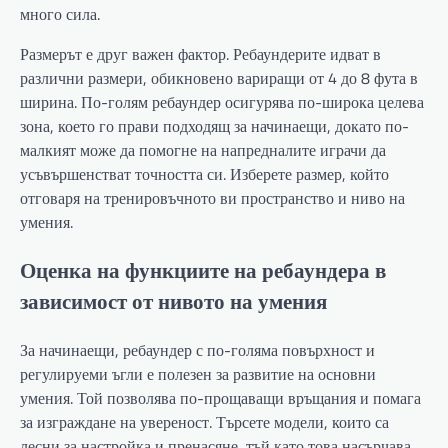
много сила.
Размерът е друг важен фактор. Ребаундерите идват в
различни размери, обикновено вариращи от 4 до 8 фута в
ширина. По-голям ребаундер осигурява по-широка целева
зона, което го прави подходящ за начинаещи, докато по-
малкият може да помогне на напредналите играчи да
усъвършенстват точността си. Изберете размер, който
отговаря на тренировъчното ви пространство и ниво на
умения.
Оценка на функциите на ребаундера в
зависимост от нивото на умения
За начинаещи, ребаундер с по-голяма повърхност и
регулируеми ъгли е полезен за развитие на основни
умения. Той позволява по-прощаващи връщания и помага
за изграждане на увереност. Търсете модели, които са
лесни за настройка и пренасяне, тъй като това насърчава