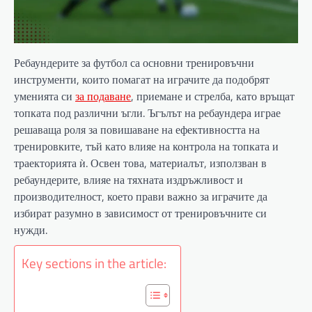
Ребаундерите за футбол са основни тренировъчни
инструменти, които помагат на играчите да подобрят
уменията си
за подаване
, приемане и стрелба, като връщат
топката под различни ъгли. Ъгълът на ребаундера играе
решаваща роля за повишаване на ефективността на
тренировките, тъй като влияе на контрола на топката и
траекторията ѝ. Освен това, материалът, използван в
ребаундерите, влияе на тяхната издръжливост и
производителност, което прави важно за играчите да
избират разумно в зависимост от тренировъчните си
нужди.
Key sections in the article: