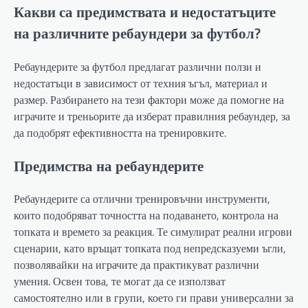
Какви са предимствата и недостатъците
на различните ребаундери за футбол?
Ребаундерите за футбол предлагат различни ползи и
недостатъци в зависимост от техния ъгъл, материал и
размер. Разбирането на тези фактори може да помогне на
играчите и треньорите да изберат правилния ребаундер, за
да подобрят ефективността на тренировките.
Предимства на ребаундерите
Ребаундерите са отлични тренировъчни инструменти,
които подобряват точността на подаването, контрола на
топката и времето за реакция. Те симулират реални игрови
сценарии, като връщат топката под непредсказуеми ъгли,
позволявайки на играчите да практикуват различни
умения. Освен това, те могат да се използват
самостоятелно или в групи, което ги прави универсални за