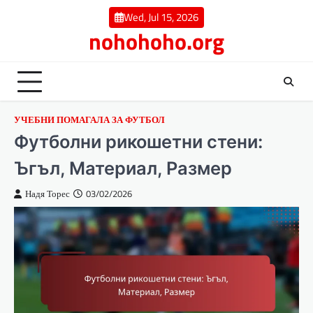
Skip
Wed, Jul 15, 2026
to
nohohoho.org
content
УЧЕБНИ ПОМАГАЛА ЗА ФУТБОЛ
Футболни рикошетни стени:
Ъгъл, Материал, Размер
Надя Торес
03/02/2026