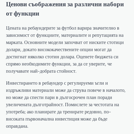
Ценови съображения за различни набори
от функции
Цената на ребаундерите за футбол варира значително в
зависимост от функциите, материалите и репутацията на
марката. Основните модели започват от ниските стотици
долари, докато висококачествените опции могат да
достигнат няколко стотин долара. Оценете бюджета си
спрямо необходимите функции, за да се уверите, че
получавате най-добрата стойност.
Инвестирането в ребаундер с регулируеми ъгли и
издръжливи материали може да струва повече в началото,
но може да спести пари в дългосрочен план поради
увеличената дълготрайност. Помислете за честотата на
употреба; ако планирате да тренирате редовно, по-
високата първоначална инвестиция може да бъде
оправдана.