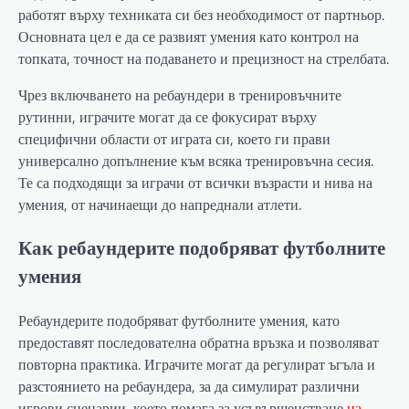
работят върху техниката си без необходимост от партньор.
Основната цел е да се развият умения като контрол на
топката, точност на подаването и прецизност на стрелбата.
Чрез включването на ребаундери в тренировъчните
рутинни, играчите могат да се фокусират върху
специфични области от играта си, което ги прави
универсално допълнение към всяка тренировъчна сесия.
Те са подходящи за играчи от всички възрасти и нива на
умения, от начинаещи до напреднали атлети.
Как ребаундерите подобряват футболните
умения
Ребаундерите подобряват футболните умения, като
предоставят последователна обратна връзка и позволяват
повторна практика. Играчите могат да регулират ъгъла и
разстоянието на ребаундера, за да симулират различни
игрови сценарии, което помага за усъвършенстване
на