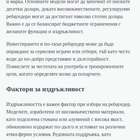
и марка. Основните модели могат да започнат от ниските
десетки долари, докато висококачествените, регулируеми
ребаундери могат да достигнат няколко стотин долара.
Важно е да се балансират бюджетните ограничения с
желаните функции и издръжливост.
Инвестирането в по-скъп ребаундер може да бъде
оправдано за сериозни играчи или отбори, тъй като често
води до по-добро представяне и дълготрайност.
Помислете за честотата на употреба и тренировъчните
цели, когато определяте колко да похарчите.
Фактори за издръжливост
Издръжливостта е важен фактор при избора на ребаундер.
Моделите, изработени от висококачествени материали,
като подсилена стомана или алуминий с висока якост,
обикновено издържат по-дълго и устояват на различни
атмосферни условия. Редовната поддръжка, като