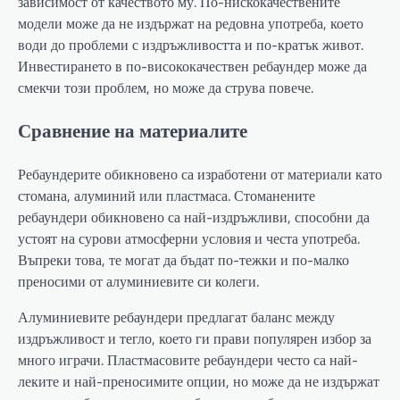
зависимост от качеството му. По-нискокачествените
модели може да не издържат на редовна употреба, което
води до проблеми с издръжливостта и по-кратък живот.
Инвестирането в по-висококачествен ребаундер може да
смекчи този проблем, но може да струва повече.
Сравнение на материалите
Ребаундерите обикновено са изработени от материали като
стомана, алуминий или пластмаса. Стоманените
ребаундери обикновено са най-издръжливи, способни да
устоят на сурови атмосферни условия и честа употреба.
Въпреки това, те могат да бъдат по-тежки и по-малко
преносими от алуминиевите си колеги.
Алуминиевите ребаундери предлагат баланс между
издръжливост и тегло, което ги прави популярен избор за
много играчи. Пластмасовите ребаундери често са най-
леките и най-преносимите опции, но може да не издържат