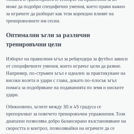
може да подобри специфични умения, което прави важно
за играчите да разбират как тези корекции влияят на
тренировъчните им сесии.
Оптимални ъгли за различни
тренировъчни цели
Изборът на правилния ъгъл за ребаундера за футбол зависи
от специфичните умения, които играчът цели да развие.
Например, по-стръмен ъгъл е идеален за практикуване на
високи волета и удари с глава, докато по-плосък ъгъл
помага за подобряване на подаванията по земя и ниските
удари.
Обикновено, ъглите между 30 и 45 градуса се
препоръчват за повечето тренировъчни упражнения. Този
диапазон позволява добро балансирано възстановяване на
скоростта и контрол, позволявайки на играчите да се