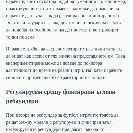
играчите, които искат да подобрят уменията си. Например,
практикуването с по-стръмен ъгъл може да помогне на
играчите да научат как да регулират позиционирането на
тялото си за удари с глава, докато по-плоският ъгъл може
да подобри способността им да приемат и контролират
топки по земя.
Играчите трябва да експериментират с различни ъгли, за
да видят как всеки от тях влияе на представянето им. Това
експериментиране може да доведе до по-добра
адаптивност по време на реални игри, тъй като играчите
свикват с променящите се траектории на топката.
Регулируеми срещу фиксирани ъглови
ребаундери
При избора на ребаундер за футбол, играчите трябва да
решат между модели с регулируем и фиксиран ъгъл.
Регулируемите ребаундери предлагат гъвкавост,