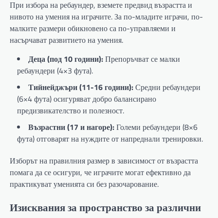
При избора на ребаундер, вземете предвид възрастта и
нивото на умения на играчите. За по-младите играчи, по-
малките размери обикновено са по-управляеми и
насърчават развитието на умения.
Деца (под 10 години):
Препоръчват се малки
ребаундери (4×3 фута).
Тийнейджъри (11-16 години):
Средни ребаундери
(6×4 фута) осигуряват добро балансирано
предизвикателство и полезност.
Възрастни (17 и нагоре):
Големи ребаундери (8×6
фута) отговарят на нуждите от напреднали тренировки.
Изборът на правилния размер в зависимост от възрастта
помага да се осигури, че играчите могат ефективно да
практикуват уменията си без разочарование.
Изисквания за пространство за различни