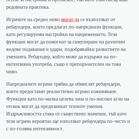
редовната практика.
Играчите на средно ниво
могат да
се възползват от
ребаундери, които предлагат по-напреднали функции,
като регулируеми настройки на напрежението. Тези
функции могат да помогнат за симулиране на различни
видове подавания и удари, подобрявайки развитието на
уменията. Ребаундер, който може да издържи на по-
интензивна употреба, също е препоръчителен на това
ниво.
Напредналите играчи трябва да обмислят ребаундери,
които предоставят реалистично игрово изживяване.
Функции като по-малка целева зона и по-високи ъгли на
отскок могат да предизвикат техните умения.
Издръжливостта става от съществено значение, тъй като
тези играчи вероятно ще използват ребаундера по-често и
с по-голяма интензивност.