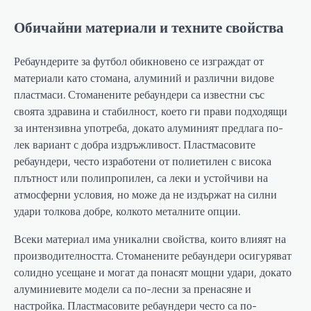
Обичайни материали и техните свойства
Ребаундерите за футбол обикновено се изграждат от
материали като стомана, алуминий и различни видове
пластмаси. Стоманените ребаундери са известни със
своята здравина и стабилност, което ги прави подходящи
за интензивна употреба, докато алуминият предлага по-
лек вариант с добра издръжливост. Пластмасовите
ребаундери, често изработени от полиетилен с висока
плътност или полипропилен, са леки и устойчиви на
атмосферни условия, но може да не издържат на силни
удари толкова добре, колкото металните опции.
Всеки материал има уникални свойства, които влияят на
производителността. Стоманените ребаундери осигуряват
солидно усещане и могат да понасят мощни удари, докато
алуминиевите модели са по-лесни за пренасяне и
настройка. Пластмасовите ребаундери често са по-