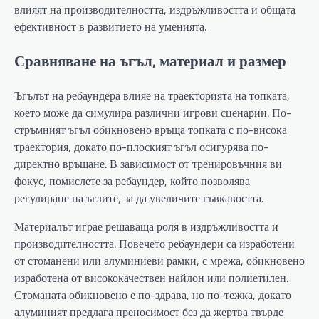
влияят на производителността, издръжливостта и общата
ефективност в развитието на уменията.
Сравняване на ъгъл, материал и размер
Ъгълът на ребаундера влияе на траекторията на топката,
което може да симулира различни игрови сценарии. По-
стръмният ъгъл обикновено връща топката с по-висока
траектория, докато по-плоският ъгъл осигурява по-
директно връщане. В зависимост от тренировъчния ви
фокус, помислете за ребаундер, който позволява
регулиране на ъглите, за да увеличите гъвкавостта.
Материалът играе решаваща роля в издръжливостта и
производителността. Повечето ребаундери са изработени
от стоманени или алуминиеви рамки, с мрежа, обикновено
изработена от висококачествен найлон или полиетилен.
Стоманата обикновено е по-здрава, но по-тежка, докато
алуминият предлага преносимост без да жертва твърде