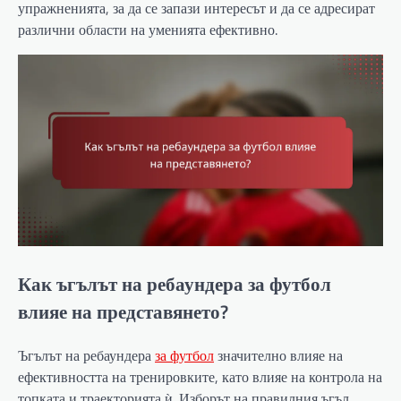
упражненията, за да се запази интересът и да се адресират
различни области на уменията ефективно.
Как ъгълът на ребаундера за футбол
влияе на представянето?
Ъгълът на ребаундера
за футбол
значително влияе на
ефективността на тренировките, като влияе на контрола на
топката и траекторията ѝ. Изборът на правилния ъгъл