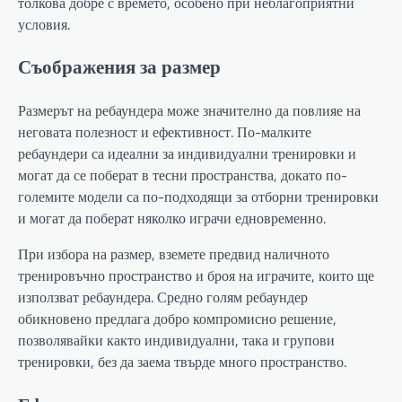
толкова добре с времето, особено при неблагоприятни
условия.
Съображения за размер
Размерът на ребаундера може значително да повлияе на
неговата полезност и ефективност. По-малките
ребаундери са идеални за индивидуални тренировки и
могат да се поберат в тесни пространства, докато по-
големите модели са по-подходящи за отборни тренировки
и могат да поберат няколко играчи едновременно.
При избора на размер, вземете предвид наличното
тренировъчно пространство и броя на играчите, които ще
използват ребаундера. Средно голям ребаундер
обикновено предлага добро компромисно решение,
позволявайки както индивидуални, така и групови
тренировки, без да заема твърде много пространство.