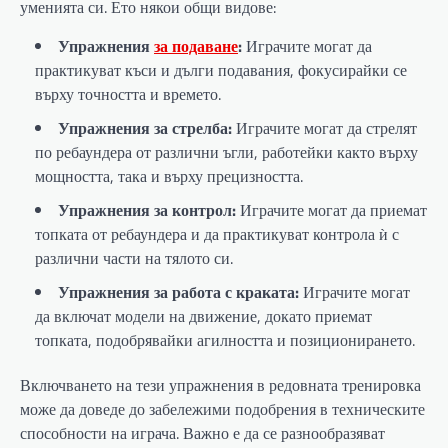
уменията си. Ето някои общи видове:
Упражнения
за подаване
:
Играчите могат да
практикуват къси и дълги подавания, фокусирайки се
върху точността и времето.
Упражнения за стрелба:
Играчите могат да стрелят
по ребаундера от различни ъгли, работейки както върху
мощността, така и върху прецизността.
Упражнения за контрол:
Играчите могат да приемат
топката от ребаундера и да практикуват контрола ѝ с
различни части на тялото си.
Упражнения за работа с краката:
Играчите могат
да включат модели на движение, докато приемат
топката, подобрявайки агилността и позиционирането.
Включването на тези упражнения в редовната тренировка
може да доведе до забележими подобрения в техническите
способности на играча. Важно е да се разнообразяват