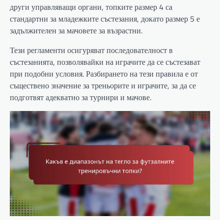
други управляващи органи, топките размер 4 са
стандартни за младежките състезания, докато размер 5 е
задължителен за мачовете за възрастни.
Тези регламенти осигуряват последователност в
състезанията, позволявайки на играчите да се състезават
при подобни условия. Разбирането на тези правила е от
съществено значение за треньорите и играчите, за да се
подготвят адекватно за турнири и мачове.