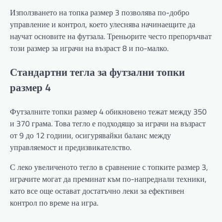
Използването на топка размер 3 позволява по-добро
управление и контрол, което улеснява начинаещите да
научат основите на футзала. Треньорите често препоръчват
този размер за играчи на възраст 8 и по-малко.
Стандартни тегла за футзални топки
размер 4
Футзалните топки размер 4 обикновено тежат между 350
и 370 грама. Това тегло е подходящо за играчи на възраст
от 9 до 12 години, осигурявайки баланс между
управляемост и предизвикателство.
С леко увеличеното тегло в сравнение с топките размер 3,
играчите могат да преминат към по-напреднали техники,
като все още остават достатъчно леки за ефективен
контрол по време на игра.