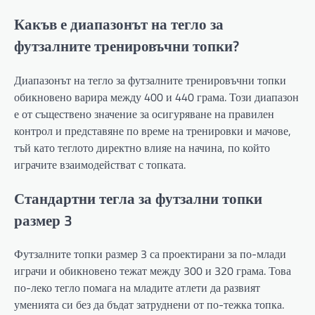
Какъв е диапазонът на тегло за
футзалните тренировъчни топки?
Диапазонът на тегло за футзалните тренировъчни топки
обикновено варира между 400 и 440 грама. Този диапазон
е от съществено значение за осигуряване на правилен
контрол и представяне по време на тренировки и мачове,
тъй като теглото директно влияе на начина, по който
играчите взаимодействат с топката.
Стандартни тегла за футзални топки
размер 3
Футзалните топки размер 3 са проектирани за по-млади
играчи и обикновено тежат между 300 и 320 грама. Това
по-леко тегло помага на младите атлети да развият
уменията си без да бъдат затруднени от по-тежка топка.