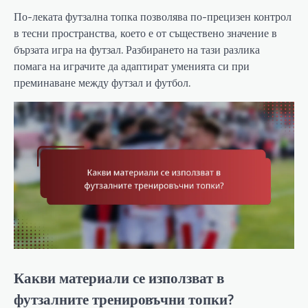
По-леката футзална топка позволява по-прецизен контрол
в тесни пространства, което е от съществено значение в
бързата игра на футзал. Разбирането на тази разлика
помага на играчите да адаптират уменията си при
преминаване между футзал и футбол.
Какви материали се използват в
футзалните тренировъчни топки?