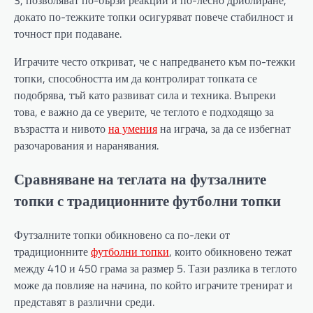
3, позволяват по-бързи реакции и по-лесно дриблиране,
докато по-тежките топки осигуряват повече стабилност и
точност при подаване.
Играчите често откриват, че с напредването към по-тежки
топки, способността им да контролират топката се
подобрява, тъй като развиват сила и техника. Въпреки
това, е важно да се уверите, че теглото е подходящо за
възрастта и нивото
на умения
на играча, за да се избегнат
разочарования и наранявания.
Сравняване на теглата на футзалните
топки с традиционните футболни топки
Футзалните топки обикновено са по-леки от
традиционните
футболни топки
, които обикновено тежат
между 410 и 450 грама за размер 5. Тази разлика в теглото
може да повлияе на начина, по който играчите тренират и
представят в различни среди.