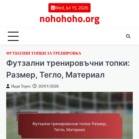
Skip
Wed, Jul 15, 2026
to
nohohoho.org
content
ФУТБОЛНИ ТОПКИ ЗА ТРЕНИРОВКА
Футзални тренировъчни топки:
Размер, Тегло, Материал
Надя Торес
20/01/2026