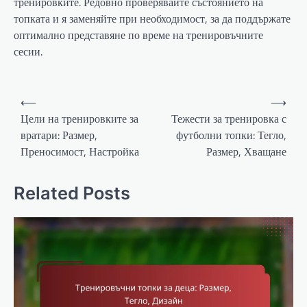
тренировките. Редовно проверявайте състоянието на
топката и я заменяйте при необходимост, за да поддържате
оптимално представяне по време на тренировъчните
сесии.
Post
⟵
⟶
navigation
Цели на тренировките за
Тежести за тренировка с
вратари: Размер,
футболни топки: Тегло,
Преносимост, Настройка
Размер, Хващане
Related Posts