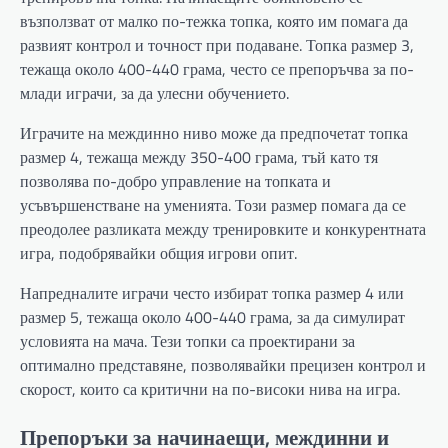
възползват от малко по-тежка топка, която им помага да
развият контрол и точност при подаване. Топка размер 3,
тежаща около 400-440 грама, често се препоръчва за по-
млади играчи, за да улесни обучението.
Играчите на междинно ниво може да предпочетат топка
размер 4, тежаща между 350-400 грама, тъй като тя
позволява по-добро управление на топката и
усъвършенстване на уменията. Този размер помага да се
преодолее разликата между тренировките и конкурентната
игра, подобрявайки общия игрови опит.
Напредналите играчи често избират топка размер 4 или
размер 5, тежаща около 400-440 грама, за да симулират
условията на мача. Тези топки са проектирани за
оптимално представяне, позволявайки прецизен контрол и
скорост, които са критични на по-високи нива на игра.
Препоръки за начинаещи, междинни и