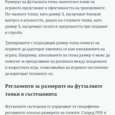
Размерът на футзалната топка значително влияе на
игровото представяне и ефективността на тренировките.
По-малките топки, като размер 3, насърчават близкия
контрол и агилността, докато по-големите топки, като
размер 5, насърчават силата и прецизността при подаване
и стрелба.
Тренировките с подходящия размер топка помагат на
играчите да адаптират уменията си към изискванията на
играта. Например, използването на топка размер 4 може да
помогне за преодоляване на разликата между младежката
и възрастната игра, позволявайки на играчите постепенно
да коригират техниките си.
Регламенти за размерите на футзалните
топки в състезанията
Футзалните състезания се управляват от специфични
регламенти относно размерите на топките. Според FIFA и