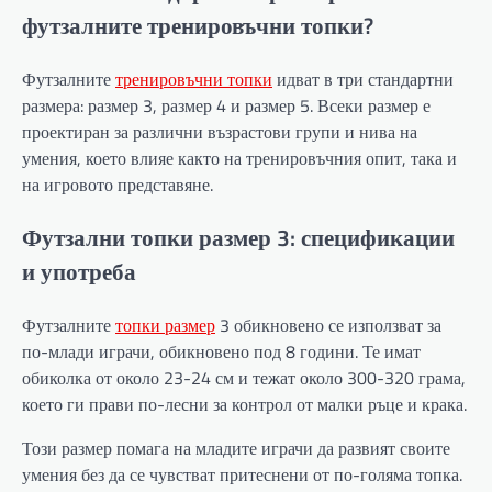
футзалните тренировъчни топки?
Футзалните
тренировъчни топки
идват в три стандартни
размера: размер 3, размер 4 и размер 5. Всеки размер е
проектиран за различни възрастови групи и нива на
умения, което влияе както на тренировъчния опит, така и
на игровото представяне.
Футзални топки размер 3: спецификации
и употреба
Футзалните
топки размер
3 обикновено се използват за
по-млади играчи, обикновено под 8 години. Те имат
обиколка от около 23-24 см и тежат около 300-320 грама,
което ги прави по-лесни за контрол от малки ръце и крака.
Този размер помага на младите играчи да развият своите
умения без да се чувстват притеснени от по-голяма топка.