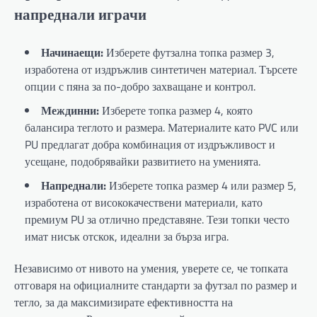
напреднали играчи
Начинаещи:
Изберете футзална топка размер 3,
изработена от издръжлив синтетичен материал. Търсете
опции с пяна за по-добро захващане и контрол.
Междинни:
Изберете топка размер 4, която
балансира теглото и размера. Материалите като PVC или
PU предлагат добра комбинация от издръжливост и
усещане, подобрявайки развитието на уменията.
Напреднали:
Изберете топка размер 4 или размер 5,
изработена от висококачествени материали, като
премиум PU за отлично представяне. Тези топки често
имат нисък отскок, идеални за бърза игра.
Независимо от нивото на умения, уверете се, че топката
отговаря на официалните стандарти за футзал по размер и
тегло, за да максимизирате ефективността на