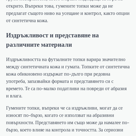
открито. Въпреки това, гумените топки може да не
предлагат същото ниво на усещане и контрол, както опции
от синтетична кожа.
Издръжливост и представяне на
различните материали
Издръжливостта на футзалните топки варира значително
между синтетичната кожа и гумата. Топките от синтетична
кожа обикновено издържат по-дълго при редовна
употреба, запазвайки формата и представянето си с
времето. Те са по-малко податливи на повреди от абразия
и влага.
Гумените топки, въпреки че са издръжливи, могат да се
износят по-бързо, когато се използват на абразивни
повърхности. Представянето им също може да намалее по-
бързо, което влияе на контрола и точността. За сериозни